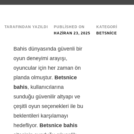
TARAFINDAN YAZILDI
PUBLISHED ON
KATEGORI
HAZIRAN 23, 2025
BETSNICE
Bahis dünyasında güvenli bir
oyun deneyimi arayışı,
oyuncular için her zaman ön
planda olmuştur.
Betsnice
bahis
, kullanıcılarına
sunduğu güvenilir altyapı ve
çeşitli oyun seçenekleri ile bu
beklentileri karşılamayı
hedefliyor.
Betsnice bahis