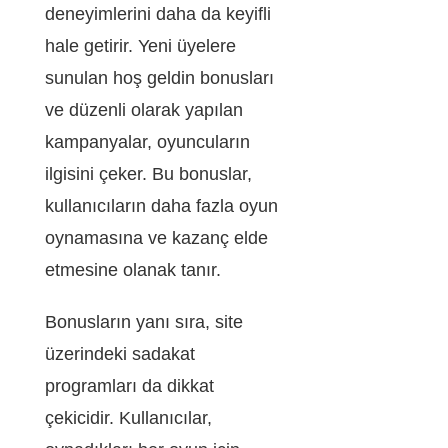
deneyimlerini daha da keyifli
hale getirir. Yeni üyelere
sunulan hoş geldin bonusları
ve düzenli olarak yapılan
kampanyalar, oyuncuların
ilgisini çeker. Bu bonuslar,
kullanıcıların daha fazla oyun
oynamasına ve kazanç elde
etmesine olanak tanır.
Bonusların yanı sıra, site
üzerindeki sadakat
programları da dikkat
çekicidir. Kullanıcılar,