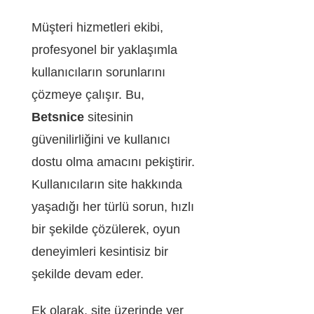
Müşteri hizmetleri ekibi,
profesyonel bir yaklaşımla
kullanıcıların sorunlarını
çözmeye çalışır. Bu,
Betsnice
sitesinin
güvenilirliğini ve kullanıcı
dostu olma amacını pekiştirir.
Kullanıcıların site hakkında
yaşadığı her türlü sorun, hızlı
bir şekilde çözülerek, oyun
deneyimleri kesintisiz bir
şekilde devam eder.
Ek olarak, site üzerinde yer