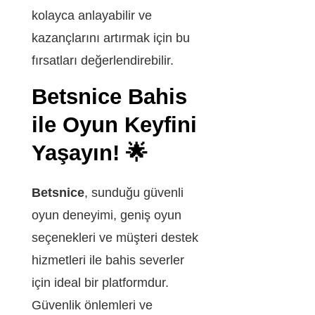
kolayca anlayabilir ve
kazançlarını artırmak için bu
fırsatları değerlendirebilir.
Betsnice Bahis
ile Oyun Keyfini
Yaşayın! 🌟
Betsnice
, sunduğu güvenli
oyun deneyimi, geniş oyun
seçenekleri ve müşteri destek
hizmetleri ile bahis severler
için ideal bir platformdur.
Güvenlik önlemleri ve