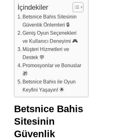
İçindekiler
Betsnice Bahis Sitesinin
Güvenlik Önlemleri 🔒
Geniş Oyun Seçenekleri
ve Kullanıcı Deneyimi 🎮
Müşteri Hizmetleri ve
Destek 💬
Promosyonlar ve Bonuslar
🎁
Betsnice Bahis ile Oyun
Keyfini Yaşayın! 🌟
Betsnice Bahis
Sitesinin
Güvenlik