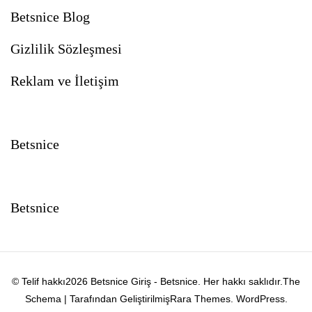
Betsnice Blog
Gizlilik Sözleşmesi
Reklam ve İletişim
Betsnice
Betsnice
© Telif hakkı2026
Betsnice Giriş - Betsnice
. Her hakkı saklıdır.
The
Schema | Tarafından Geliştirilmiş
Rara Themes
.
WordPress
.