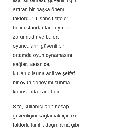
lisanslı olması, güvenilirliğini
artıran bir başka önemli
faktördür. Lisanslı siteler,
belirli standartlara uymak
zorundadır ve bu da
oyuncuların güvenli bir
ortamda oyun oynamasını
sağlar. Betsnice,
kullanıcılarına adil ve şeffaf
bir oyun deneyimi sunma
konusunda kararlıdır.
Site, kullanıcıların hesap
güvenliğini sağlamak için iki
faktörlü kimlik doğrulama gibi