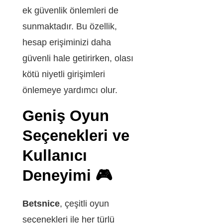
ek güvenlik önlemleri de
sunmaktadır. Bu özellik,
hesap erişiminizi daha
güvenli hale getirirken, olası
kötü niyetli girişimleri
önlemeye yardımcı olur.
Geniş Oyun
Seçenekleri ve
Kullanıcı
Deneyimi 🎮
Betsnice
, çeşitli oyun
seçenekleri ile her türlü