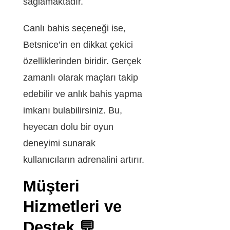
sağlamaktadır.
Canlı bahis seçeneği ise,
Betsnice’in en dikkat çekici
özelliklerinden biridir. Gerçek
zamanlı olarak maçları takip
edebilir ve anlık bahis yapma
imkanı bulabilirsiniz. Bu,
heyecan dolu bir oyun
deneyimi sunarak
kullanıcıların adrenalini artırır.
Müşteri
Hizmetleri ve
Destek 💬