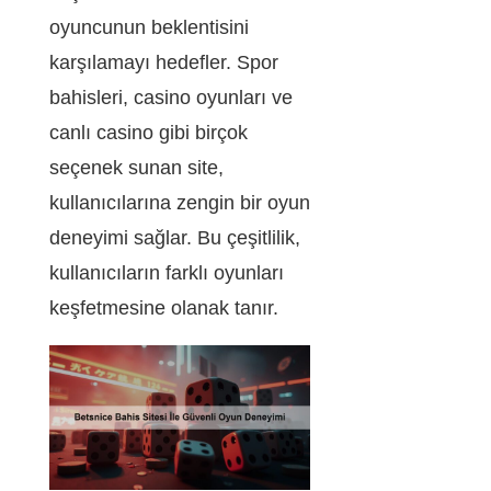
oyuncunun beklentisini
karşılamayı hedefler. Spor
bahisleri, casino oyunları ve
canlı casino gibi birçok
seçenek sunan site,
kullanıcılarına zengin bir oyun
deneyimi sağlar. Bu çeşitlilik,
kullanıcıların farklı oyunları
keşfetmesine olanak tanır.