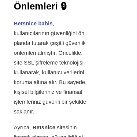
Önlemleri 🔒
Betsnice bahis
,
kullanıcılarının güvenliğini ön
planda tutarak çeşitli güvenlik
önlemleri almıştır. Öncelikle,
site SSL şifreleme teknolojisi
kullanarak, kullanıcı verilerini
koruma altına alır. Bu sayede,
kişisel bilgileriniz ve finansal
işlemleriniz güvenli bir şekilde
saklanır.
Ayrıca,
Betsnice
sitesinin