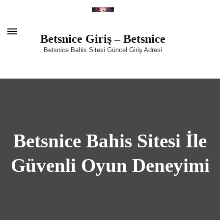
İçeriğe
atla
Betsnice Giriş – Betsnice
(Enter
Betsnice Bahis Sitesi Güncel Giriş Adresi
tuşuna
basın)
Betsnice Bahis Sitesi İle
Güvenli Oyun Deneyimi